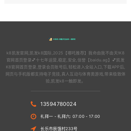
k8凯发官网,凯发k8国际,2025【哪吒推荐】我命由我不由天!K8
官网首页登录💕十七年运营,稳定,安全,信誉【baidu.ag】💕凯发
K8官网首页登录,登录会员账号后,轻松进入全站入口,下载APP后,
网页与手机版都支持电子竞技,真人互动与体育类游戏,带来极致体
验,凯发k8一触即发。
13594780024
礼拜一 - 礼拜六: 07:00 - 17:00
长乐市辰饿村233号